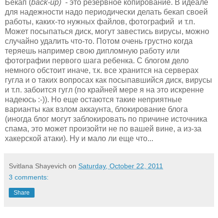
Бекап (
back-up)
- это резервное копирование. В идеале
для надежности надо периодически делать бекап своей
работы, каких-то нужных файлов, фотографий и т.п.
Может посыпаться диск, могут завестись вирусы, можно
случайно удалить что-то. Потом очень грустно когда
теряешь например свою дипломную работу или
фотографии первого шага ребенка. С блогом дело
немного обстоит иначе, т.к. все хранится на серверах
гугла и о таких вопросах как посыпавшийся диск, вирусы
и т.п. забоится гугл (по крайней мере я на это искренне
надеюсь :-)). Но еще остаются такие неприятные
варианты как взлом аккаунта, блокирование блога
(иногда блог могут заблокировать по причине источника
спама, это может произойти не по вашей вине, а из-за
хакерской атаки). Ну и мало ли еще что...
Svitlana Shayevich
on
Saturday, October 22, 2011
3 comments:
Share