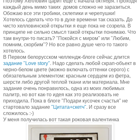
Поэтому Хелловин царит еще с начала октября. Проходя
каждый день мимо таких домов сложно не заразиться.
Обожаю все эти гробики, склепики и черепушки!
Хотелось сделать что-то в духе времени так сказать. До
чисто хелловинской открытки я еще пока не созрела. В
принципе не сильно смысл такой открытки понимаю. Что
там внутри-то писать? "Покойся с миром" или "Любим,
помним, скорбим"? Но все равно душе чего-то такого
хотелось.
В Первом белорусском челлендж-блоге сейчас длится
задание "Love story"
. Надо сделать любой скрап-объект в
черно-белом цвете (можно включать оттенки серого) с
обязательным элементом: красным сердцем из фетра,
шерсти либо другой теплой ткани или материала. Мне
задание очень понравилось, одна из моих любимых
палитр, но вот как-то идея как это реализовать не
приходила. Пока в блоге "Подари кусочек счастья" не
стартовало задание
"Цитата+скетч"
. И сразу все
с
ложилось :-)
У меня получилась вот такая роковая валентинка