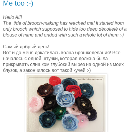
Me too :-)
Hello All!
The tide of brooch-making has reached me! It started from
only brooch which supposed to hide too deep décolleté of a
blouse of mine and ended with such a whole lot of them :-)
Самый добрый день!
Вот и до меня докатилась волна брошкоделания! Все
началось с одной штучки, которая должна была
прикрывать слишком глубокий вырез на одной из моих
блузок, а закончилось вот такой кучей :-)