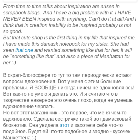
From time to time talks about inspiration are arisen in
scrapbook blogs. And I have a big problem with it. I HAVE
NEVER BEEN inspired with anything. Can't do it at all! And I
think that in creation inability to be inspired probably is not
so good.
But that cute shop is the first thing in my life that inspired me.
I have made this damask notebook for my sister. She had
seen
that one
and wanted something like that for her. It will
be "something like that" and also a piece of Manhattan for
her :-)
В скрап-блогосфере то тут то там периодически встают
вопросы вдохновения. Вот у меня с этим большие
проблемы. Я ВООБЩЕ никогда ничем не вдохновляюсь!
Вот как-то не умею я делать это. И я считаю что в
творчестве наверное это очень плохо, когда не умеешь
вдохновение черпать.
Но вот этот магазинчик - это первое, что меня чем-то
вдохновило. Сделала сестричке такой вот дамасковый
блокнотик. Она увидела
этот
и захотела себе что-то
подобное. Будет ей что-то подобное и заодно - кусочек
Манхеттена :-)