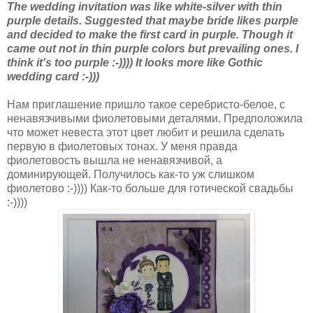
The wedding invitation was like white-silver with thin
purple details. Suggested that maybe bride likes purple
and decided to make the first card in purple. Though it
came out not in thin purple colors but prevailing ones. I
think it's too purple :-)))) It looks more like Gothic
wedding card :-)))
Нам приглашение пришло такое серебристо-белое, с
ненавязчивыми фиолетовыми деталями. Предположила
что может невеста этот цвет любит и решила сделать
первую в фиолетовых тонах. У меня правда
фиолетовость вышла не ненавязчивой, а
доминирующей. Получилось как-то уж слишком
фиолетово :-)))) Как-то больше для готической свадьбы
:-))))