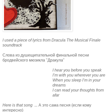
I used a piece of lyrics from Dracula The Musical Finale
soundtrack
Слова из душещипательной финальной песни
бродвейского мюзикла "Дракула"
I hear you before you speak
I’m with you wherever you are
When you sleep I’m in your
dreams
I can read your thoughts from
afar
Here is that song ...
А это сама песня (если кому
интересно)