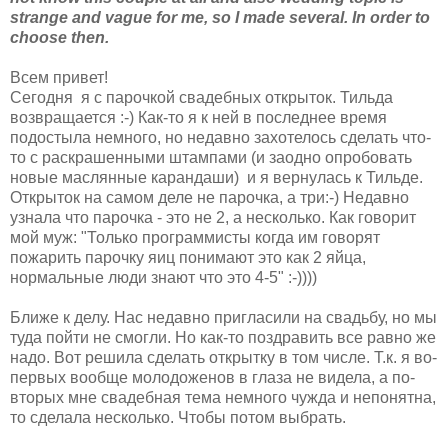
strange and vague for me, so I made several. In order to
choose then.
Всем привет!
Сегодня я с парочкой свадебных открыток. Тильда
возвращается :-) Как-то я к ней в последнее время
подостыла немного, но недавно захотелось сделать что-
то с раскрашенными штампами (и заодно опробовать
новые маслянные карандаши) и я вернулась к Тильде.
Открыток на самом деле не парочка, а три:-) Недавно
узнала что парочка - это не 2, а несколько. Как говорит
мой муж: "Только программисты когда им говорят
пожарить парочку яиц понимают это как 2 яйца,
нормальные люди знают что это 4-5" :-))))
Ближе к делу. Нас недавно пригласили на свадьбу, но мы
туда пойти не смогли. Но как-то поздравить все равно же
надо. Вот решила сделать открытку в том числе. Т.к. я во-
первых вообще молодоженов в глаза не видела, а по-
вторых мне свадебная тема немного чужда и непонятна,
то сделала несколько. Чтобы потом выбрать.