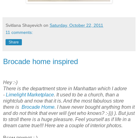
Svitlana Shayevich
on
Saturday, October 22, 2011
11 comments:
Share
Brocade home inspired
Hey :-)
There is the department store
in Manhattan
which I adore
-
Limelight Marketplace
. It used to be a church, than a
nightclub and now that it is. And the most fabulous store
there is
Brocade Home
. I have never bought anything from it
and do not think that ever will (yet who knows? :-))) ). But just
to stroll there is a huge pleasure. Feel yourself as if life in a
dream came true!!! Here are a couple of interior photos.
Всем привет :-)